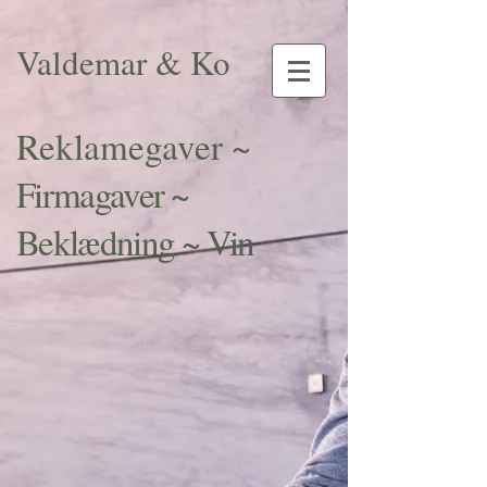
Valdemar & Ko
Reklamegaver ~
Firmagaver ~
Beklædning ~ Vin