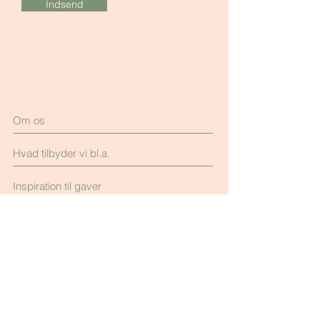
Indsend
Om os
Hvad tilbyder vi bl.a.
Inspiration til gaver
Beklædning
Betingelser
Kontakt os for dialog
Facebook